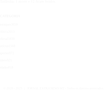
Tailândia; 1 morre e 12 ficam feridos
CATEGORIA
estaques
3859
olítica
2013
olicial
1839
otícias
1568
sportes
972
ídeos
921
idades
818
© 2020 -
2025 | JORNAL EXTRA NEWS MT - Todos os direitos reservados.