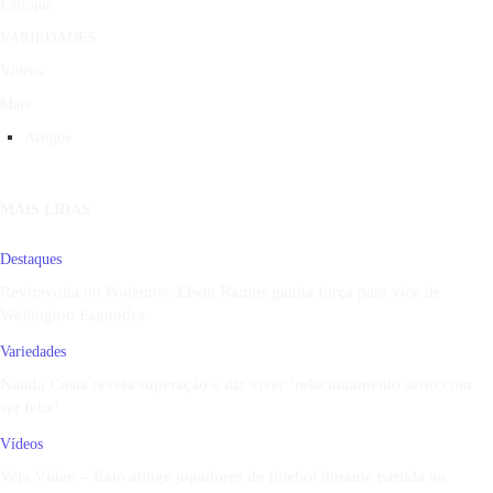
Extrajur
VARIEDADES
Vídeos
Mais
Artigos
MAIS LIDAS
Destaques
Reviravolta no Podemos: Elson Ramos ganha força para vice de
Wellington Fagundes
Variedades
Nanda Costa revela superação e diz viver ‘relacionamento sério com
ser feliz’
Vídeos
Veja Vídeo – Raio atinge jogadores de futebol durante partida na