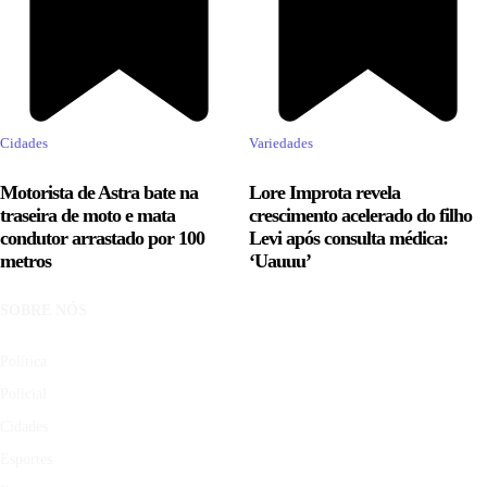
Cidades
Variedades
Motorista de Astra bate na
Lore Improta revela
traseira de moto e mata
crescimento acelerado do filho
condutor arrastado por 100
Levi após consulta médica:
metros
‘Uauuu’
SOBRE NÓS
Política
Policial
Cidades
Esportes