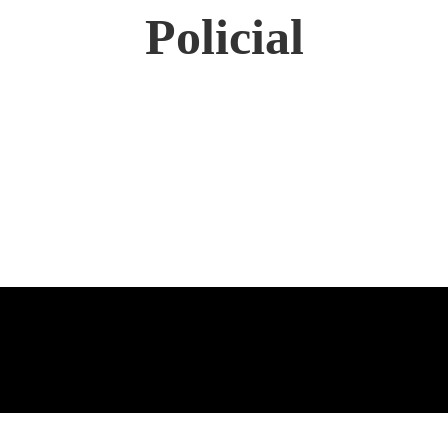
Policial
AGRONEGÓCIO
ART
ARTIGOS
BASTIDORES
CELEBRITY
CIDADES