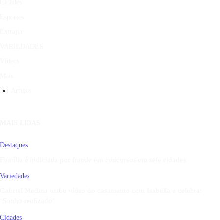
Cidades
Esportes
Extrajur
VARIEDADES
Vídeos
Mais
Artigos
MAIS LIDAS
Destaques
Família é indiciada por fraude em concursos em sete cidades
Variedades
Gabriel Medina exibe vídeo do casamento com Isabella e celebra:
‘Sonho realizado’
Cidades