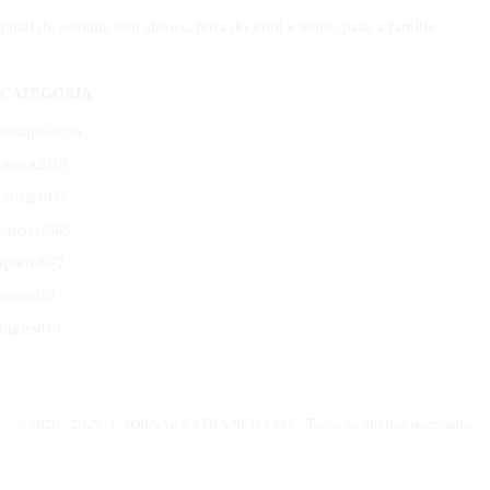
Final de semana tem shows, feira do vinil e teatro para a família
CATEGORIA
estaques
3856
olítica
2012
olicial
1837
otícias
1568
sportes
972
ídeos
920
idades
818
© 2020 -
2025 | JORNAL EXTRA NEWS MT - Todos os direitos reservados.