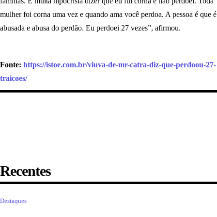
famílias. É muita hipocrisia dizer que eu fui corna e não perdoei. Toda
mulher foi corna uma vez e quando ama você perdoa. A pessoa é que é
abusada e abusa do perdão. Eu perdoei 27 vezes”, afirmou.
Fonte:
https://istoe.com.br/viuva-de-mr-catra-diz-que-perdoou-27-
traicoes/
Recentes
Destaques