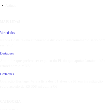
Artigos
MAIS LIDAS
Variedades
Nanda Costa revela superação e diz viver ‘relacionamento sério com
ser feliz’
Destaques
Abilio diz que prefere ser expulso do PL do que apoiar Janaina; ‘não
estarei com o MDB’
Destaques
Operação Heritage: Veja a lista dos 31 alvos da PF em investigação
sobre acordo de R$ 308 mi com a Oi
CATEGORIA