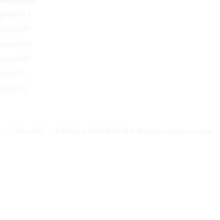
estaques
3857
olítica
2013
olicial
1837
otícias
1568
sportes
972
ídeos
920
idades
818
© 2020 -
2025 | JORNAL EXTRA NEWS MT - Todos os direitos reservados.