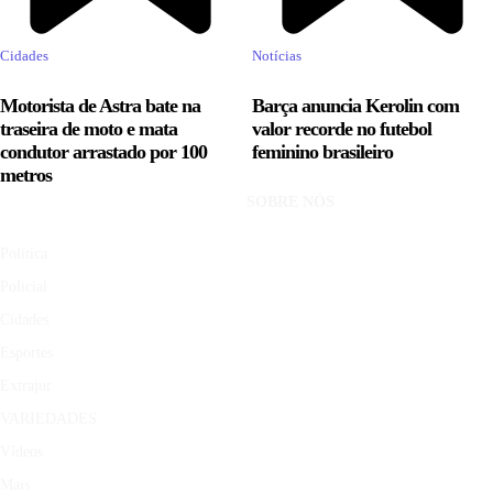
Cidades
Notícias
Motorista de Astra bate na
Barça anuncia Kerolin com
traseira de moto e mata
valor recorde no futebol
condutor arrastado por 100
feminino brasileiro
metros
SOBRE NÓS
Política
Policial
Cidades
Esportes
Extrajur
VARIEDADES
Vídeos
Mais