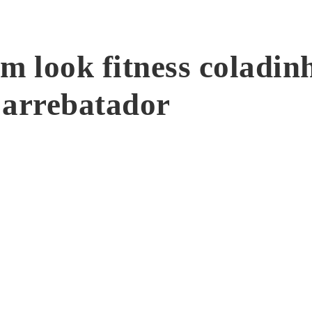
m look fitness coladin
 arrebatador