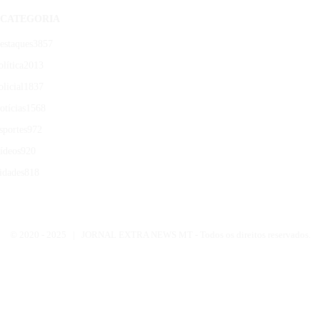
CATEGORIA
estaques
3857
olítica
2013
olicial
1837
otícias
1568
sportes
972
ídeos
920
idades
818
© 2020 -
2025 | JORNAL EXTRA NEWS MT - Todos os direitos reservados.