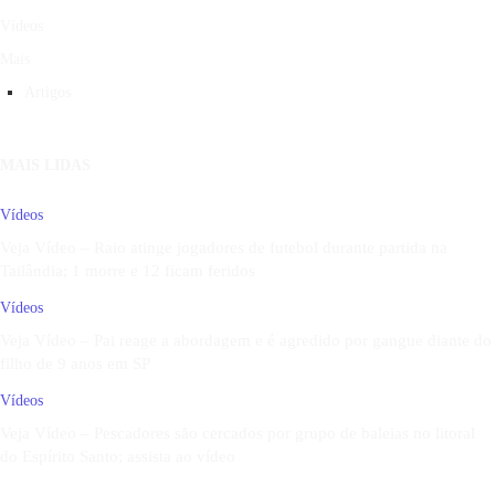
Vídeos
Mais
Artigos
MAIS LIDAS
Vídeos
Veja Vídeo – Raio atinge jogadores de futebol durante partida na
Tailândia; 1 morre e 12 ficam feridos
Vídeos
Veja Vídeo – Pai reage a abordagem e é agredido por gangue diante do
filho de 9 anos em SP
Vídeos
Veja Vídeo – Pescadores são cercados por grupo de baleias no litoral
do Espírito Santo; assista ao vídeo