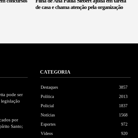
 em concursos
Filha de Ana Paula Siebert ajuda em tarefa
de casa e chama atenção pela organização
CATEGORIA
Destaques
3857
tta pode ser
Política
2013
 legislação
Policial
1837
Notícias
1568
cados por
Esportes
972
pírito Santo;
Vídeos
920