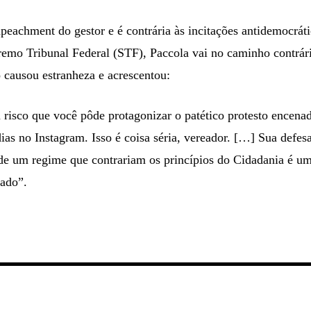
peachment do gestor e é contrária às incitações antidemocrát
remo Tribunal Federal (STF), Paccola vai no caminho contrár
o causou estranheza e acrescentou:
 risco que você pôde protagonizar o patético protesto encena
ias no Instagram. Isso é coisa séria, vereador. […] Sua defes
de um regime que contrariam os princípios do Cidadania é u
rado”.