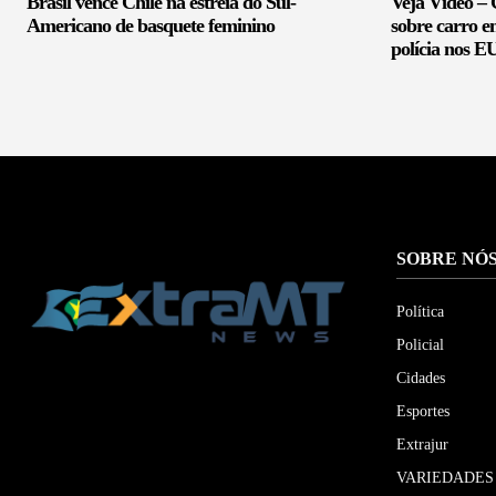
Brasil vence Chile na estreia do Sul-
Veja Vídeo –
Americano de basquete feminino
sobre carro 
polícia nos 
SOBRE NÓ
Política
Policial
Cidades
Esportes
Extrajur
VARIEDADES