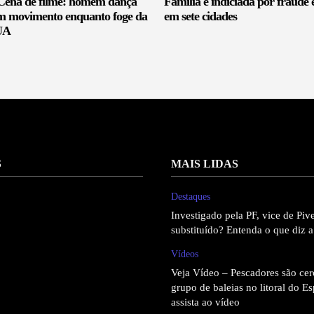
 Cena de filme: homem dança
Família é indiciada por fraude
em movimento enquanto foge da
em sete cidades
EUA
S
MAIS LIDAS
Destaques
Investigado pela PF, vice de Pive
substituído? Entenda o que diz a
Vídeos
Veja Vídeo – Pescadores são cer
grupo de baleias no litoral do Es
assista ao vídeo