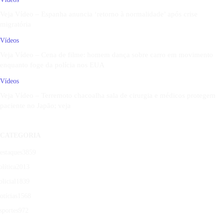
Veja Vídeo – Espanha anuncia ‘retorno à normalidade’ após crise
migratória
Vídeos
Veja Vídeo – Cena de filme: homem dança sobre carro em movimento
enquanto foge da polícia nos EUA
Vídeos
Veja Vídeo – Terremoto chacoalha sala de cirurgia e médicos protegem
paciente no Japão; veja
CATEGORIA
estaques
3859
olítica
2013
olicial
1839
otícias
1568
sportes
972