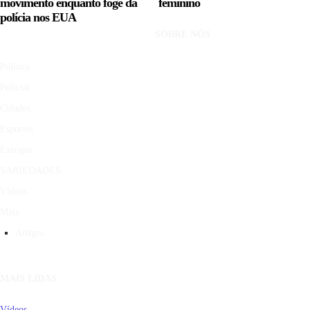
movimento enquanto foge da
feminino
polícia nos EUA
SOBRE NÓS
Política
Policial
Cidades
Esportes
Extrajur
VARIEDADES
Vídeos
Mais
Artigos
MAIS LIDAS
Vídeos