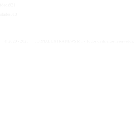
ídeos
921
idades
818
© 2020 -
2025 | JORNAL EXTRA NEWS MT - Todos os direitos reservados.