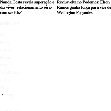
Nanda Costa revela superação e
Reviravolta no Podemos: Elson
diz viver ‘relacionamento sério
Ramos ganha força para vice de
com ser feliz’
Wellington Fagundes
SOBRE NÓS
Política
Policial
Cidades
Esportes
Extrajur
VARIEDADES
Vídeos
Mais
Artigos