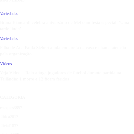
MAIS LIDAS
Variedades
Bruna Biancardi celebra aniversário de Mel com festa especial: ‘Uma
tarde linda’
Variedades
Filha de Ana Paula Siebert ajuda em tarefa de casa e chama atenção
pela organização
Vídeos
Veja Vídeo – Raio atinge jogadores de futebol durante partida na
Tailândia; 1 morre e 12 ficam feridos
CATEGORIA
estaques
3857
olítica
2013
olicial
1837