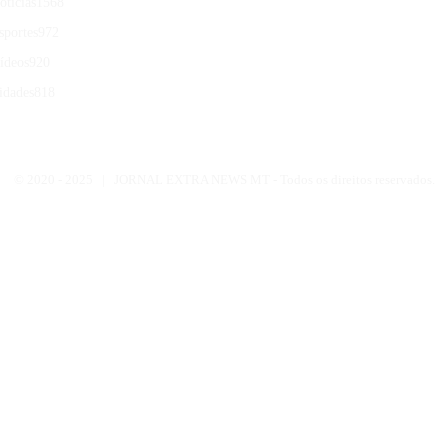
otícias
1568
sportes
972
ídeos
920
idades
818
© 2020 -
2025 | JORNAL EXTRA NEWS MT - Todos os direitos reservados.