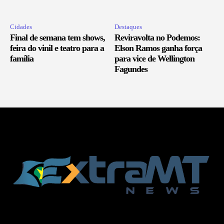
Cidades
Destaques
Final de semana tem shows,
Reviravolta no Podemos:
feira do vinil e teatro para a
Elson Ramos ganha força
família
para vice de Wellington
Fagundes