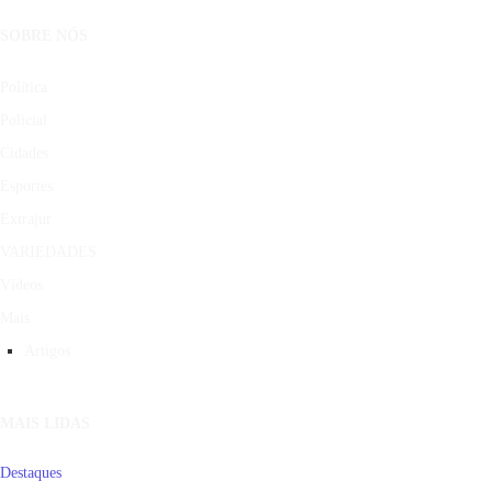
SOBRE NÓS
Política
Policial
Cidades
Esportes
Extrajur
VARIEDADES
Vídeos
Mais
Artigos
MAIS LIDAS
Destaques