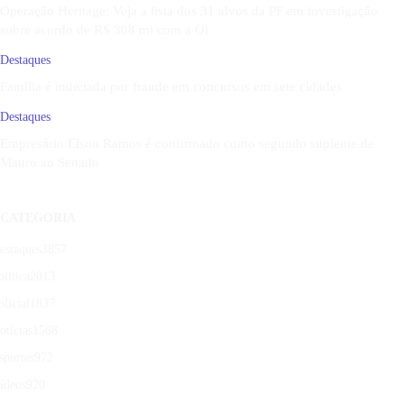
Operação Heritage: Veja a lista dos 31 alvos da PF em investigação
sobre acordo de R$ 308 mi com a Oi
Destaques
Família é indiciada por fraude em concursos em sete cidades
Destaques
Empresário Elson Ramos é confirmado como segundo suplente de
Mauro ao Senado
CATEGORIA
estaques
3857
olítica
2013
olicial
1837
otícias
1568
sportes
972
ídeos
920