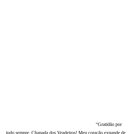
“
Gratidão por
tudo sempre, Chapada dos Veadeiros! Meu coração expande de