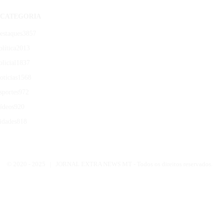
CATEGORIA
estaques
3857
olítica
2013
olicial
1837
otícias
1568
sportes
972
ídeos
920
idades
818
© 2020 -
2025 | JORNAL EXTRA NEWS MT - Todos os direitos reservados.