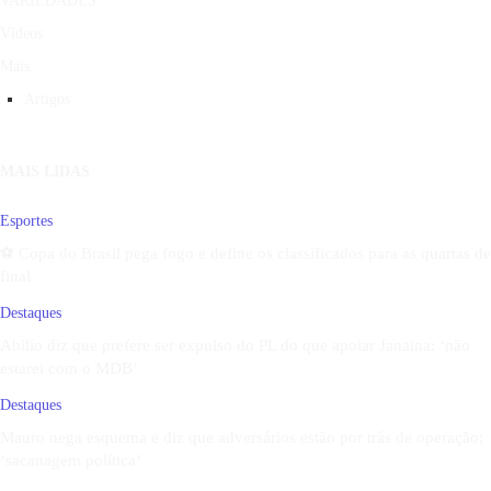
VARIEDADES
Vídeos
Mais
Artigos
MAIS LIDAS
Esportes
⚽ Copa do Brasil pega fogo e define os classificados para as quartas de
final
Destaques
Abilio diz que prefere ser expulso do PL do que apoiar Janaina; ‘não
estarei com o MDB’
Destaques
Mauro nega esquema e diz que adversários estão por trás de operação;
‘sacanagem política’