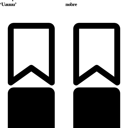
‘Uauuu’
nobre