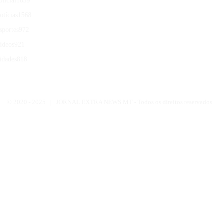
olicial
1839
otícias
1568
sportes
972
ídeos
921
idades
818
© 2020 -
2025 | JORNAL EXTRA NEWS MT - Todos os direitos reservados.