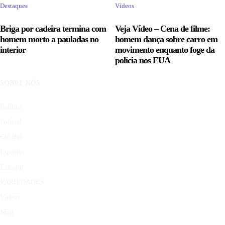
Destaques
Vídeos
Briga por cadeira termina com
Veja Vídeo – Cena de filme:
homem morto a pauladas no
homem dança sobre carro em
interior
movimento enquanto foge da
polícia nos EUA
SOBRE NÓS
Política
Policial
Cidades
Esportes
Extrajur
VARIEDADES
Vídeos
Mais