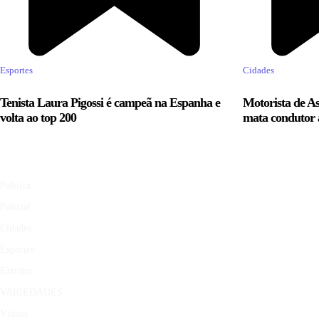
Esportes
Cidades
Tenista Laura Pigossi é campeã na Espanha e
Motorista de As
volta ao top 200
mata condutor 
Política
Policial
Cidades
Esportes
Extrajur
VARIEDADES
Vídeos