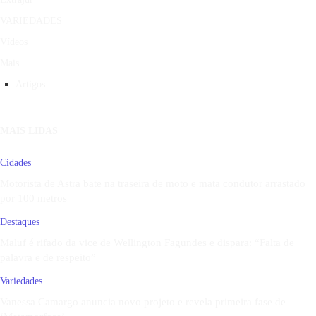
VARIEDADES
Vídeos
Mais
Artigos
MAIS LIDAS
Cidades
Motorista de Astra bate na traseira de moto e mata condutor arrastado
por 100 metros
Destaques
Maluf é rifado da vice de Wellington Fagundes e dispara: “Falta de
palavra e de respeito”
Variedades
Vanessa Camargo anuncia novo projeto e revela primeira fase de