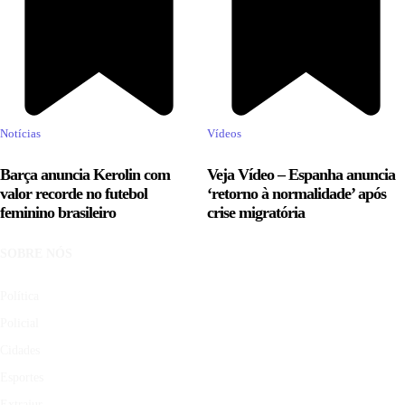
Notícias
Vídeos
Barça anuncia Kerolin com
Veja Vídeo – Espanha anuncia
valor recorde no futebol
‘retorno à normalidade’ após
feminino brasileiro
crise migratória
SOBRE NÓS
Política
Policial
Cidades
Esportes
Extrajur