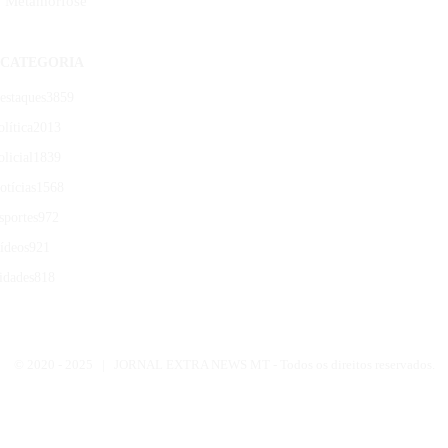
‘Metamorfose’
CATEGORIA
estaques
3859
olítica
2013
olicial
1839
otícias
1568
sportes
972
ídeos
921
idades
818
© 2020 -
2025 | JORNAL EXTRA NEWS MT - Todos os direitos reservados.