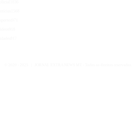
olicial
1836
otícias
1568
sportes
971
ídeos
918
idades
817
© 2020 -
2025 | JORNAL EXTRA NEWS MT - Todos os direitos reservados.