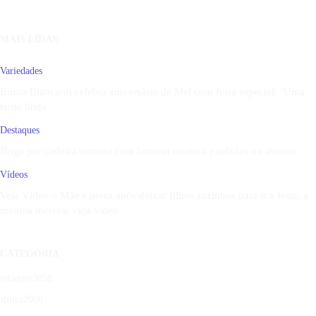
MAIS LIDAS
Variedades
Bruna Biancardi celebra aniversário de Mel com festa especial: ‘Uma
tarde linda’
Destaques
Briga por cadeira termina com homem morto a pauladas no interior
Vídeos
Veja Vídeo – Mãe é presa após deixar filhos sozinhos para ir a festa; a
menina morreu; veja vídeo
CATEGORIA
estaques
3850
olítica
2008