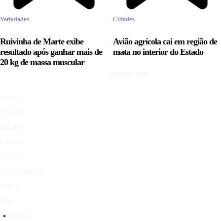
Variedades
Cidades
Ruivinha de Marte exibe
Avião agrícola cai em região de
resultado após ganhar mais de
mata no interior do Estado
20 kg de massa muscular
SOBRE NÓS
Política
Policial
Cidades
Esportes
Extrajur
VARIEDADES
Vídeos
Mais
Artigos