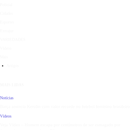
Policial
Cidades
Esportes
Extrajur
VARIEDADES
Vídeos
Mais
Artigos
MAIS LIDAS
Notícias
Barça anuncia Kerolin com valor recorde no futebol feminino brasileiro
Vídeos
Veja Vídeo – Homem escapa por centímetros de ser esmagado por