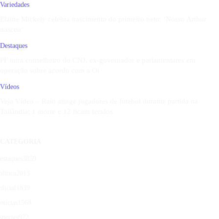
Variedades
Elaine Mickely celebra nascimento do primeiro neto: ‘Nosso Arthur
nasceu’
Destaques
PF mira conselheiro do CNJ, ex-governador e parlamentares em
operação sobre acordo com a Oi
Vídeos
Veja Vídeo – Raio atinge jogadores de futebol durante partida na
Tailândia; 1 morre e 12 ficam feridos
CATEGORIA
estaques
3859
olítica
2013
olicial
1839
otícias
1568
sportes
972