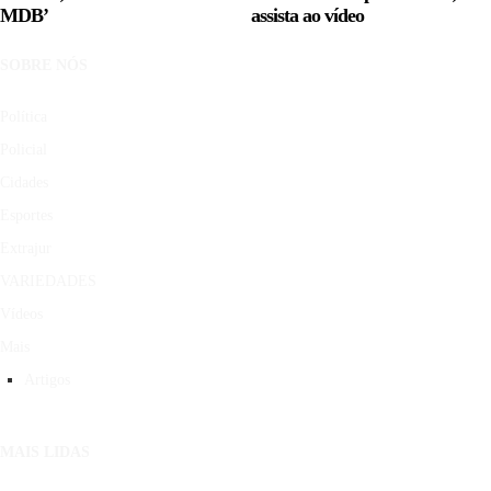
MDB’
assista ao vídeo
SOBRE NÓS
Política
Policial
Cidades
Esportes
Extrajur
VARIEDADES
Vídeos
Mais
Artigos
MAIS LIDAS