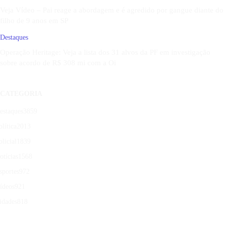
Veja Vídeo – Pai reage a abordagem e é agredido por gangue diante do
filho de 9 anos em SP
Destaques
Operação Heritage: Veja a lista dos 31 alvos da PF em investigação
sobre acordo de R$ 308 mi com a Oi
CATEGORIA
estaques
3859
olítica
2013
olicial
1839
otícias
1568
sportes
972
ídeos
921
idades
818