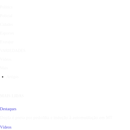
Política
Policial
Cidades
Esportes
Extrajur
VARIEDADES
Vídeos
Mais
Artigos
MAIS LIDAS
Destaques
Dupla é presa por pedofilia e indução à automutilação em MT
Vídeos