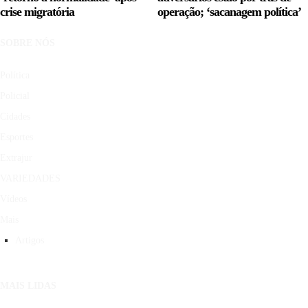
crise migratória
operação; ‘sacanagem política’
SOBRE NÓS
Política
Policial
Cidades
Esportes
Extrajur
VARIEDADES
Vídeos
Mais
Artigos
MAIS LIDAS