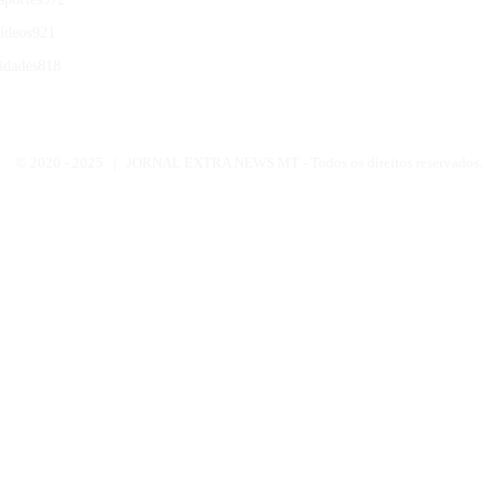
ídeos
921
idades
818
© 2020 -
2025 | JORNAL EXTRA NEWS MT - Todos os direitos reservados.