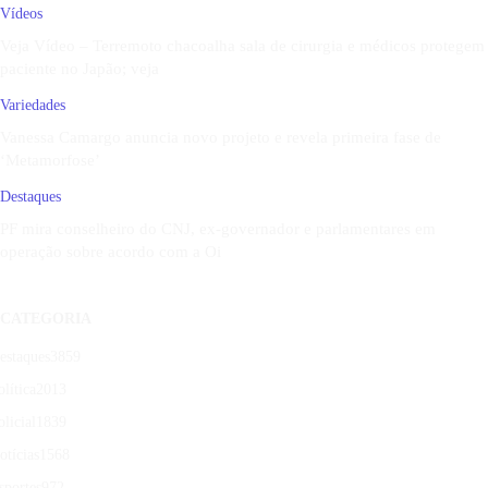
Vídeos
Veja Vídeo – Terremoto chacoalha sala de cirurgia e médicos protegem
paciente no Japão; veja
Variedades
Vanessa Camargo anuncia novo projeto e revela primeira fase de
‘Metamorfose’
Destaques
PF mira conselheiro do CNJ, ex-governador e parlamentares em
operação sobre acordo com a Oi
CATEGORIA
estaques
3859
olítica
2013
olicial
1839
otícias
1568
sportes
972