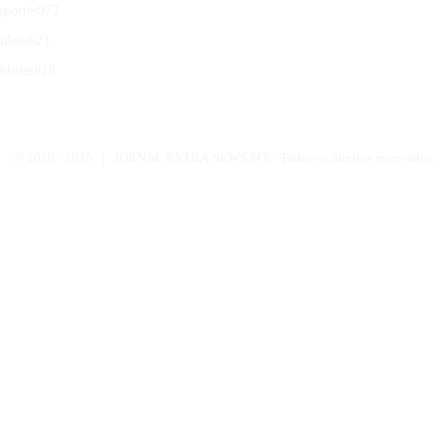
sportes
972
ídeos
921
idades
818
© 2020 -
2025 | JORNAL EXTRA NEWS MT - Todos os direitos reservados.