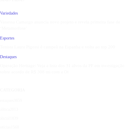
Variedades
Vanessa Camargo anuncia novo projeto e revela primeira fase de
‘Metamorfose’
Esportes
Tenista Laura Pigossi é campeã na Espanha e volta ao top 200
Destaques
Operação Heritage: Veja a lista dos 31 alvos da PF em investigação
sobre acordo de R$ 308 mi com a Oi
CATEGORIA
estaques
3859
olítica
2013
olicial
1839
otícias
1568