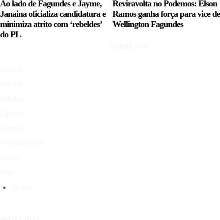
Ao lado de Fagundes e Jayme,
Reviravolta no Podemos: Elson
Janaina oficializa candidatura e
Ramos ganha força para vice de
minimiza atrito com ‘rebeldes’
Wellington Fagundes
do PL
SOBRE NÓS
Política
Policial
Cidades
Esportes
Extrajur
VARIEDADES
Vídeos
Mais
Artigos
MAIS LIDAS