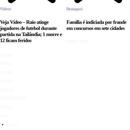
Vídeos
Destaques
Veja Vídeo – Raio atinge
Família é indiciada por fraude
jogadores de futebol durante
em concursos em sete cidades
partida na Tailândia; 1 morre e
12 ficam feridos
SOBRE NÓS
Política
Policial
Cidades
Esportes
Extrajur
VARIEDADES
Vídeos
Mais
Artigos