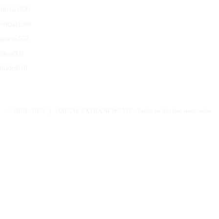
olicial
1839
otícias
1568
sportes
972
ídeos
921
idades
818
© 2020 -
2025 | JORNAL EXTRA NEWS MT - Todos os direitos reservados.