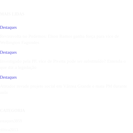
MAIS LIDAS
Destaques
Reviravolta no Podemos: Elson Ramos ganha força para vice de
Wellington Fagundes
Destaques
Investigado pela PF, vice de Pivetta pode ser substituído? Entenda o
que diz a legislação
Destaques
Atirador invade projeto social em Várzea Grande e mata PM durante
aula
CATEGORIA
estaques
3859
olítica
2013