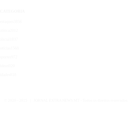
CATEGORIA
estaques
3856
olítica
2012
olicial
1837
otícias
1568
sportes
972
ídeos
920
idades
818
© 2020 -
2025 | JORNAL EXTRA NEWS MT - Todos os direitos reservados.