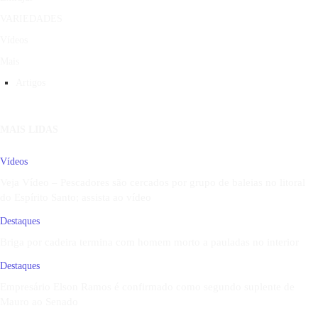
VARIEDADES
Vídeos
Mais
Artigos
MAIS LIDAS
Vídeos
Veja Vídeo – Pescadores são cercados por grupo de baleias no litoral
do Espírito Santo; assista ao vídeo
Destaques
Briga por cadeira termina com homem morto a pauladas no interior
Destaques
Empresário Elson Ramos é confirmado como segundo suplente de
Mauro ao Senado