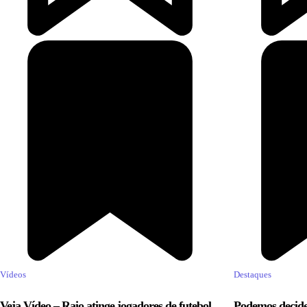
Vídeos
Destaques
Veja Vídeo – Raio atinge jogadores de futebol
Podemos decide