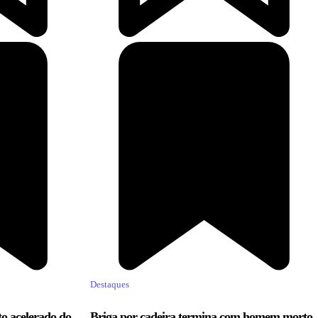
Destaques
to acelerado do
Briga por cadeira termina com homem morto