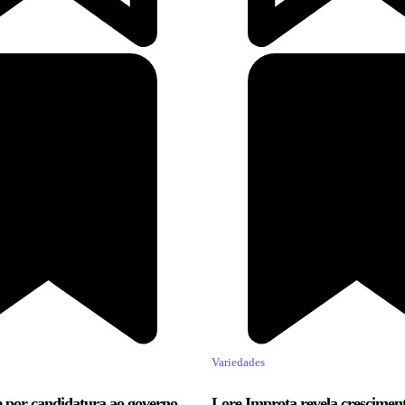
Variedades
 por candidatura ao governo,
Lore Improta revela crescimen