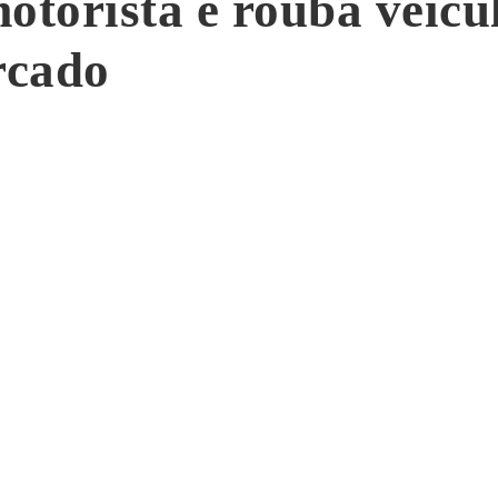
torista e rouba veícu
rcado