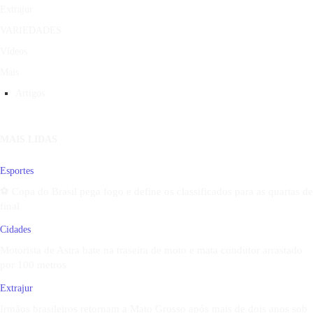
Extrajur
VARIEDADES
Vídeos
Mais
Artigos
MAIS LIDAS
Esportes
⚽ Copa do Brasil pega fogo e define os classificados para as quartas de
final
Cidades
Motorista de Astra bate na traseira de moto e mata condutor arrastado
por 100 metros
Extrajur
Irmãos brasileiros retornam a Mato Grosso após mais de dois anos sob