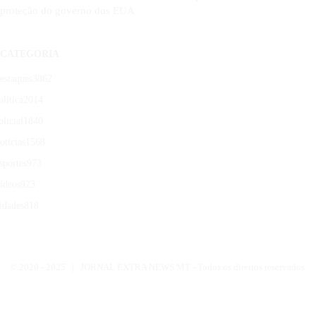
proteção do governo dos EUA
CATEGORIA
estaques
3862
olítica
2014
olicial
1840
otícias
1568
sportes
973
ídeos
923
idades
818
© 2020 -
2025 | JORNAL EXTRA NEWS MT - Todos os direitos reservados.