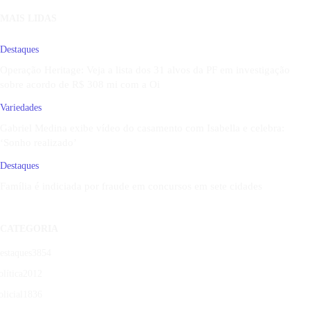
MAIS LIDAS
Destaques
Operação Heritage: Veja a lista dos 31 alvos da PF em investigação
sobre acordo de R$ 308 mi com a Oi
Variedades
Gabriel Medina exibe vídeo do casamento com Isabella e celebra:
‘Sonho realizado’
Destaques
Família é indiciada por fraude em concursos em sete cidades
CATEGORIA
estaques
3854
olítica
2012
olicial
1836