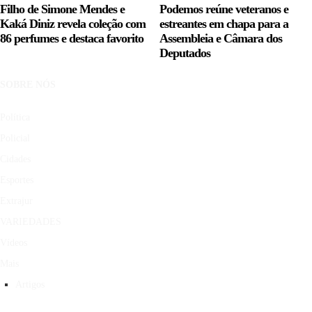
Filho de Simone Mendes e
Podemos reúne veteranos e
Kaká Diniz revela coleção com
estreantes em chapa para a
86 perfumes e destaca favorito
Assembleia e Câmara dos
Deputados
SOBRE NÓS
Política
Policial
Cidades
Esportes
Extrajur
VARIEDADES
Vídeos
Mais
Artigos