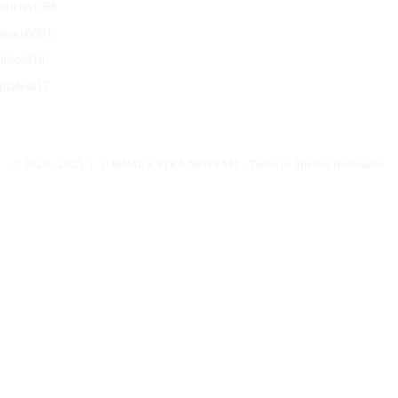
otícias
1568
sportes
971
ídeos
918
idades
817
© 2020 -
2025 | JORNAL EXTRA NEWS MT - Todos os direitos reservados.