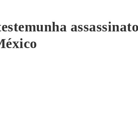
testemunha assassinat
México