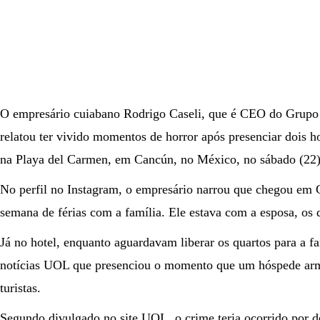
O empresário cuiabano Rodrigo Caseli, que é CEO do Grupo 
relatou ter vivido momentos de horror após presenciar dois h
na Playa del Carmen, em Cancún, no México, no sábado (22)
No perfil no Instagram, o empresário narrou que chegou em
semana de férias com a família. Ele estava com a esposa, os d
Já no hotel, enquanto aguardavam liberar os quartos para a fam
notícias UOL que presenciou o momento que um hóspede arm
turistas.
Segundo divulgado no site UOL, o crime teria ocorrido por de