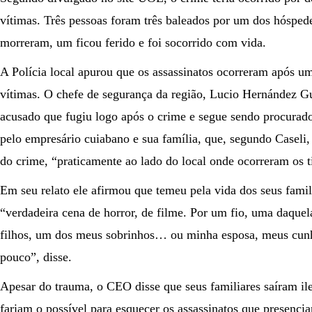
vítimas. Três pessoas foram três baleados por um dos hósped
morreram, um ficou ferido e foi socorrido com vida.
A Polícia local apurou que os assassinatos ocorreram após um
vítimas. O chefe de segurança da região, Lucio Hernández Gu
acusado que fugiu logo após o crime e segue sendo procurad
pelo empresário cuiabano e sua família, que, segundo Caseli
do crime, “praticamente ao lado do local onde ocorreram os t
Em seu relato ele afirmou que temeu pela vida dos seus famil
“verdadeira cena de horror, de filme. Por um fio, uma daque
filhos, um dos meus sobrinhos… ou minha esposa, meus cu
pouco”, disse.
Apesar do trauma, o CEO disse que seus familiares saíram ile
fariam o possível para esquecer os assassinatos que presenc