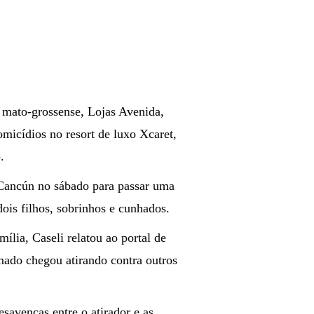
mato-grossense, Lojas Avenida,
omicídios no resort de luxo Xcaret,
.
 Cancún no sábado para passar uma
ois filhos, sobrinhos e cunhados.
ília, Caseli relatou ao portal de
ado chegou atirando contra outros
savenças entre o atirador e as