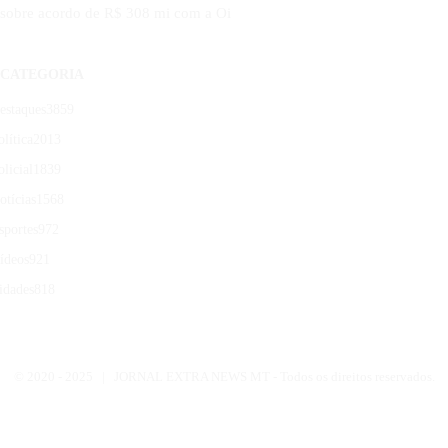
sobre acordo de R$ 308 mi com a Oi
CATEGORIA
estaques
3859
olítica
2013
olicial
1839
otícias
1568
sportes
972
ídeos
921
idades
818
© 2020 -
2025 | JORNAL EXTRA NEWS MT - Todos os direitos reservados.