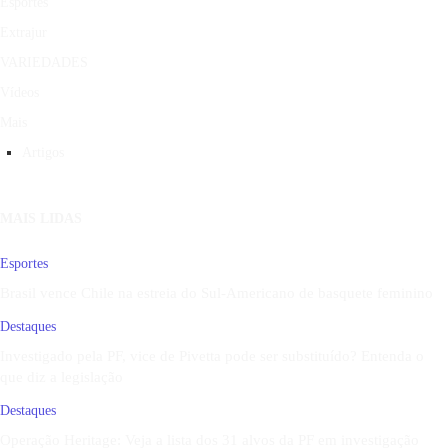
Esportes
Extrajur
VARIEDADES
Vídeos
Mais
Artigos
MAIS LIDAS
Esportes
Brasil vence Chile na estreia do Sul-Americano de basquete feminino
Destaques
Investigado pela PF, vice de Pivetta pode ser substituído? Entenda o
que diz a legislação
Destaques
Operação Heritage: Veja a lista dos 31 alvos da PF em investigação