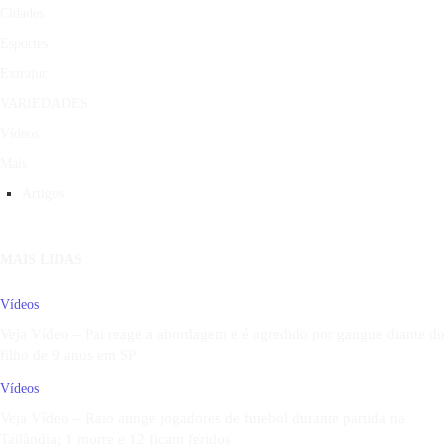
Cidades
Esportes
Extrajur
VARIEDADES
Vídeos
Mais
Artigos
MAIS LIDAS
Vídeos
Veja Vídeo – Pai reage a abordagem e é agredido por gangue diante do
filho de 9 anos em SP
Vídeos
Veja Vídeo – Raio atinge jogadores de futebol durante partida na
Tailândia; 1 morre e 12 ficam feridos