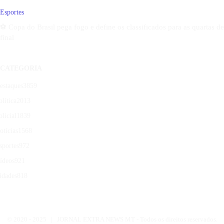
Esportes
⚽ Copa do Brasil pega fogo e define os classificados para as quartas de
final
CATEGORIA
estaques
3859
olítica
2013
olicial
1839
otícias
1568
sportes
972
ídeos
921
idades
818
© 2020 -
2025 | JORNAL EXTRA NEWS MT - Todos os direitos reservados.