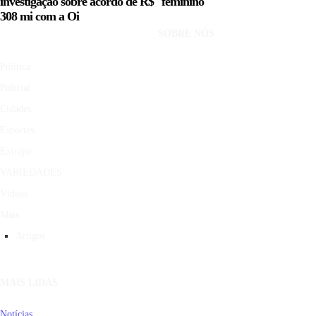
investigação sobre acordo de R$
feminino
308 mi com a Oi
SOBRE NÓS
Política
Policial
Cidades
Esportes
Extrajur
VARIEDADES
Vídeos
Mais
Artigos
MAIS LIDAS
Notícias