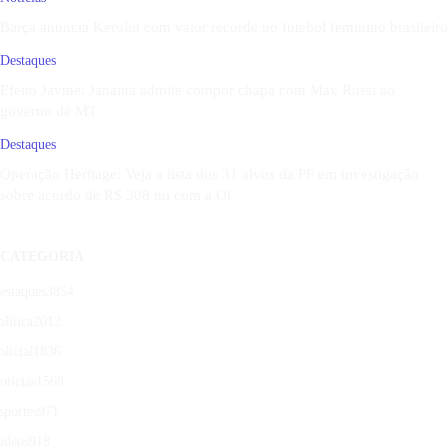
Barça anuncia Kerolin com valor recorde no futebol feminino brasileiro
Destaques
Efeito Jayme: Janaina admite compor chapa com Max Russi ao
governo de MT
Destaques
Operação Heritage: Veja a lista dos 31 alvos da PF em investigação
sobre acordo de R$ 308 mi com a Oi
CATEGORIA
estaques
3854
olítica
2012
olicial
1836
otícias
1568
sportes
971
ídeos
918