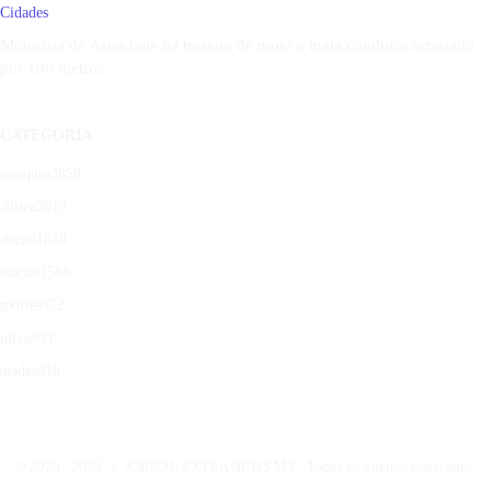
Cidades
Motorista de Astra bate na traseira de moto e mata condutor arrastado
por 100 metros
CATEGORIA
estaques
3859
olítica
2013
olicial
1839
otícias
1568
sportes
972
ídeos
921
idades
818
© 2020 -
2025 | JORNAL EXTRA NEWS MT - Todos os direitos reservados.