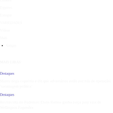
Cidades
Esportes
Extrajur
VARIEDADES
Vídeos
Mais
Artigos
MAIS LIDAS
Destaques
Mauro nega esquema e diz que adversários estão por trás de operação;
‘sacanagem política’
Destaques
Reviravolta no Podemos: Elson Ramos ganha força para vice de
Wellington Fagundes