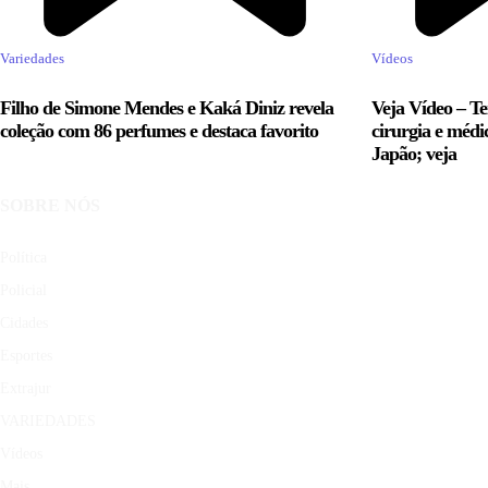
Variedades
Vídeos
Filho de Simone Mendes e Kaká Diniz revela
Veja Vídeo – Te
coleção com 86 perfumes e destaca favorito
cirurgia e médi
Japão; veja
SOBRE NÓS
Política
Policial
Cidades
Esportes
Extrajur
VARIEDADES
Vídeos
Mais