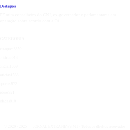
Destaques
PF mira conselheiro do CNJ, ex-governador e parlamentares em
operação sobre acordo com a Oi
CATEGORIA
estaques
3859
olítica
2013
olicial
1839
otícias
1568
sportes
972
ídeos
921
idades
818
© 2020 -
2025 | JORNAL EXTRA NEWS MT - Todos os direitos reservados.