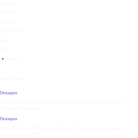
Cidades
Esportes
Extrajur
VARIEDADES
Vídeos
Mais
Artigos
MAIS LIDAS
Destaques
Reviravolta no Podemos: Elson Ramos ganha força para vice de
Wellington Fagundes
Destaques
Abilio diz que prefere ser expulso do PL do que apoiar Janaina; ‘não
estarei com o MDB’