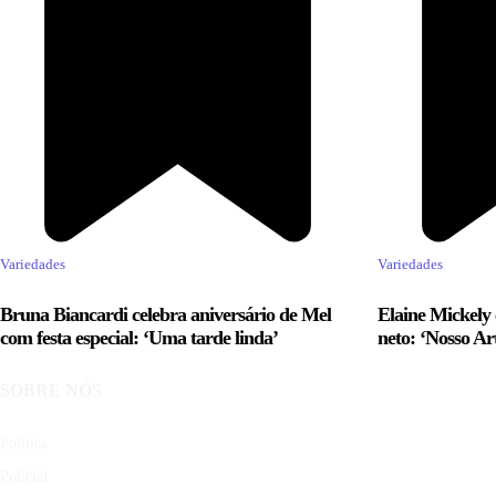
Variedades
Variedades
Bruna Biancardi celebra aniversário de Mel
Elaine Mickely 
com festa especial: ‘Uma tarde linda’
neto: ‘Nosso Ar
SOBRE NÓS
Política
Policial