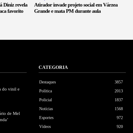
 Diniz revela
Atirador invade projeto social em Várzea
aca favorito
Grande e mata PM durante aula
CATEGORIA
Destaques
3857
 do vinil e
Política
2013
Policial
1837
Notícias
1568
ário de Mel
Esportes
972
inda’
Vídeos
920