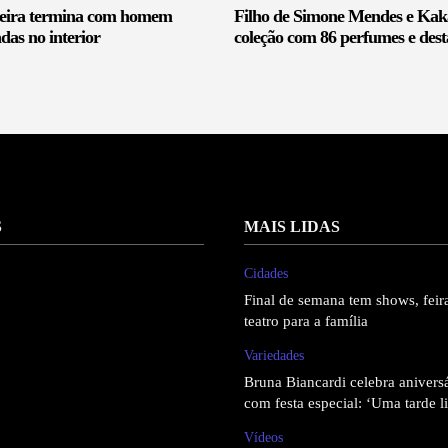
deira termina com homem
Filho de Simone Mendes e Kaká
das no interior
coleção com 86 perfumes e dest
S
MAIS LIDAS
Cidades
Final de semana tem shows, feira
teatro para a família
Variedades
Bruna Biancardi celebra anivers
com festa especial: ‘Uma tarde l
Vídeos