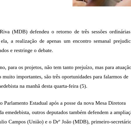
 Riva (MDB) defendeu o retorno de três sessões ordinárias
 ela, a realização de apenas um encontro semanal prejudic
dos e restringe o debate.
rno, para os projetos, não tem tanto prejuízo, mas para atuaçã
ão muito importantes, são três oportunidades para falarmos de
medebista na manhã desta quarta-feira (5).
no Parlamento Estadual após a posse da nova Mesa Diretora
m da emedebista, outros deputados também defendem a ampliaç
ulio Campos (União) e o Drº João (MDB), primeiro-secretári