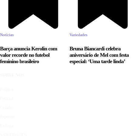
Notícias
Variedades
Barça anuncia Kerolin com
Bruna Biancardi celebra
valor recorde no futebol
aniversário de Mel com festa
feminino brasileiro
especial: ‘Uma tarde linda’
SOBRE NÓS
Política
Policial
Cidades
Esportes
Extrajur
VARIEDADES