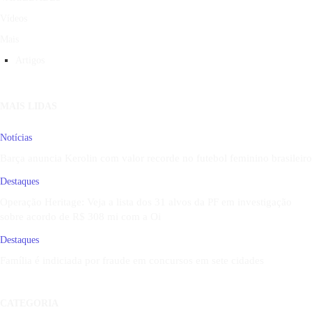
Vídeos
Mais
Artigos
MAIS LIDAS
Notícias
Barça anuncia Kerolin com valor recorde no futebol feminino brasileiro
Destaques
Operação Heritage: Veja a lista dos 31 alvos da PF em investigação
sobre acordo de R$ 308 mi com a Oi
Destaques
Família é indiciada por fraude em concursos em sete cidades
CATEGORIA