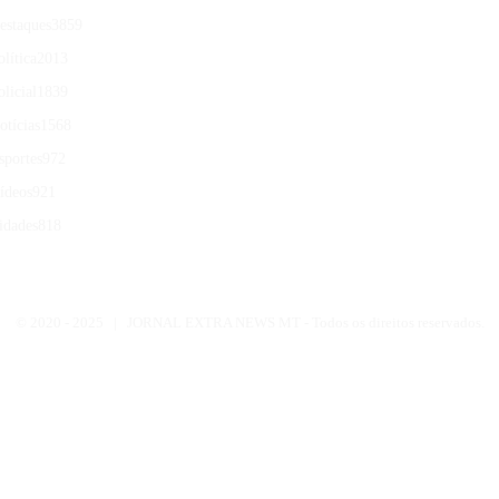
estaques
3859
olítica
2013
olicial
1839
otícias
1568
sportes
972
ídeos
921
idades
818
© 2020 -
2025 | JORNAL EXTRA NEWS MT - Todos os direitos reservados.