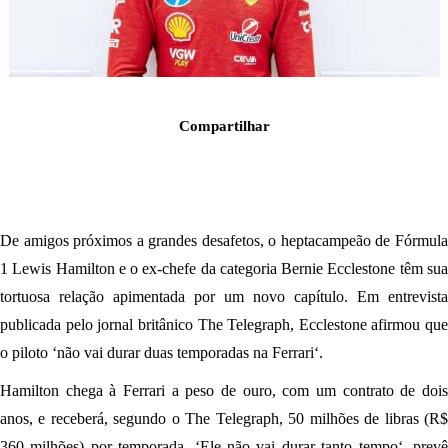
Compartilhar
De amigos próximos a grandes desafetos, o heptacampeão de Fórmula
1 Lewis Hamilton e o ex-chefe da categoria Bernie Ecclestone têm sua
tortuosa relação apimentada por um novo capítulo. Em entrevista
publicada pelo jornal britânico The Telegraph, Ecclestone afirmou que
o piloto ‘não vai durar duas temporadas na Ferrari‘.
Hamilton chega à Ferrari a peso de ouro, com um contrato de dois
anos, e receberá, segundo o The Telegraph, 50 milhões de libras (R$
360 milhões) por temporada. ‘Ele não vai durar tanto tempo‘, prevê