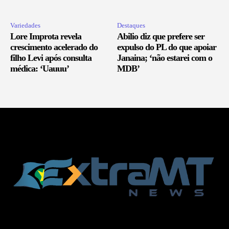
Variedades
Destaques
Lore Improta revela
Abilio diz que prefere ser
crescimento acelerado do
expulso do PL do que apoiar
filho Levi após consulta
Janaina; ‘não estarei com o
médica: ‘Uauuu’
MDB’