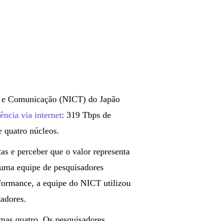
ão e Comunicação (NICT) do Japão
rência via internet
: 319 Tbps de
e quatro núcleos.
tas e perceber que o valor representa
uma equipe de pesquisadores
rformance, a equipe do NICT utilizou
tadores.
mas quatro. Os pesquisadores