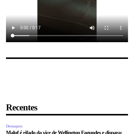
Recentes
Destaques
Maluf é rifado da vice de Wellington Fagundes e dispara: