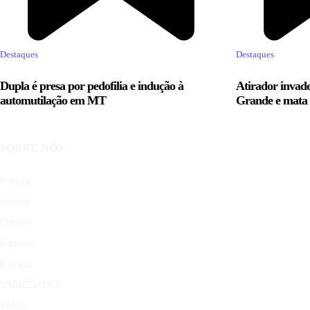
Destaques
Destaques
Dupla é presa por pedofilia e indução à
Atirador invade
automutilação em MT
Grande e mata
SOBRE NÓS
Política
Policial
Cidades
Esportes
Extrajur
VARIEDADES
Vídeos