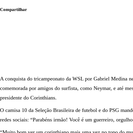
Compartilhar
A conquista do tricampeonato da WSL por Gabriel Medina nes
comemorada por amigos do surfista, como Neymar, e até mes
presidente do Corinthians.
O camisa 10 da Seleção Brasileira de futebol e do PSG man
redes sociais: “Parabéns irmão! Você é um guerreiro, orgulho
“Muito bom ver um corinthiano mais uma vez no topo do mu