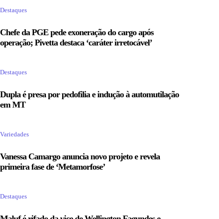
Destaques
Chefe da PGE pede exoneração do cargo após
operação; Pivetta destaca ‘caráter irretocável’
Destaques
Dupla é presa por pedofilia e indução à automutilação
em MT
Variedades
Vanessa Camargo anuncia novo projeto e revela
primeira fase de ‘Metamorfose’
Destaques
Maluf é rifado da vice de Wellington Fagundes e