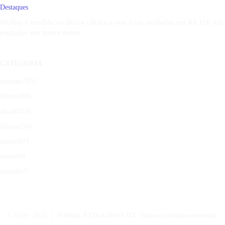
Destaques
Mulher é rendida ao deixar clínica e tem joias avaliadas em R$ 110 mil
roubadas em bairro nobre
CATEGORIA
estaques
3851
olítica
2009
olicial
1836
otícias
1568
sportes
971
ídeos
918
idades
817
© 2020 -
2025 | JORNAL EXTRA NEWS MT - Todos os direitos reservados.