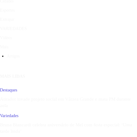
Cidades
Esportes
Extrajur
VARIEDADES
Vídeos
Mais
Artigos
MAIS LIDAS
Destaques
Atirador invade projeto social em Várzea Grande e mata PM durante
aula
Variedades
Bruna Biancardi celebra aniversário de Mel com festa especial: ‘Uma
tarde linda’