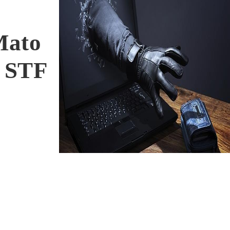
Mato
o STF