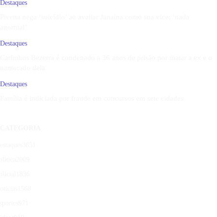
Destaques
Pivetta nega ‘suicídio’ ao avaliar Janaina como sua vice; ‘nada
anormal’
Destaques
Carlinhos Bezerra é condenado a 36 anos de prisão por matar a ex e o
namorado dela
Destaques
Família é indiciada por fraude em concursos em sete cidades
CATEGORIA
estaques
3851
olítica
2009
olicial
1836
otícias
1568
sportes
971