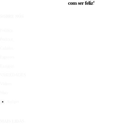
com ser feliz’
SOBRE NÓS
Política
Policial
Cidades
Esportes
Extrajur
VARIEDADES
Vídeos
Mais
Artigos
MAIS LIDAS