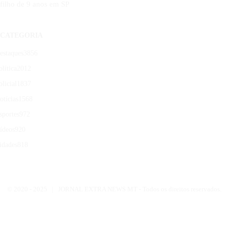
filho de 9 anos em SP
CATEGORIA
estaques
3856
olítica
2012
olicial
1837
otícias
1568
sportes
972
ídeos
920
idades
818
© 2020 -
2025 | JORNAL EXTRA NEWS MT - Todos os direitos reservados.