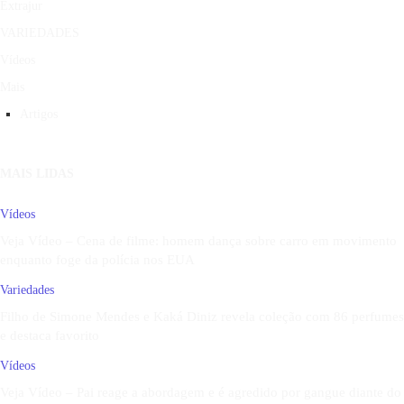
Extrajur
VARIEDADES
Vídeos
Mais
Artigos
MAIS LIDAS
Vídeos
Veja Vídeo – Cena de filme: homem dança sobre carro em movimento
enquanto foge da polícia nos EUA
Variedades
Filho de Simone Mendes e Kaká Diniz revela coleção com 86 perfumes
e destaca favorito
Vídeos
Veja Vídeo – Pai reage a abordagem e é agredido por gangue diante do