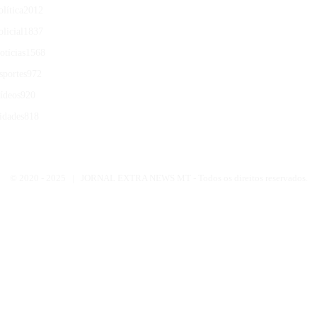
olítica
2012
olicial
1837
otícias
1568
sportes
972
ídeos
920
idades
818
© 2020 -
2025 | JORNAL EXTRA NEWS MT - Todos os direitos reservados.