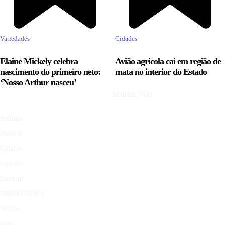
Variedades
Cidades
Elaine Mickely celebra
Avião agrícola cai em região de
nascimento do primeiro neto:
mata no interior do Estado
‘Nosso Arthur nasceu’
SOBRE NÓS
Política
Policial
Cidades
Esportes
Extrajur
VARIEDADES
Vídeos
Mais