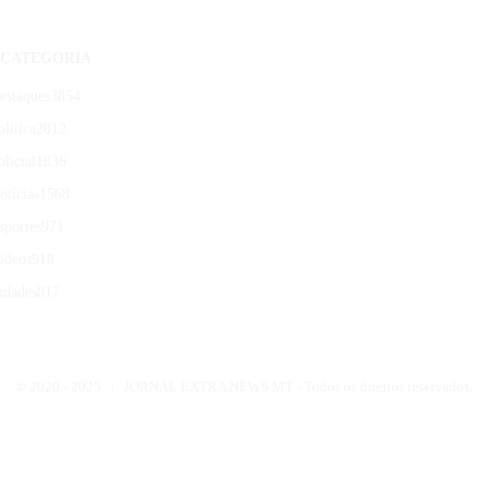
CATEGORIA
estaques
3854
olítica
2012
olicial
1836
otícias
1568
sportes
971
ídeos
918
idades
817
© 2020 -
2025 | JORNAL EXTRA NEWS MT - Todos os direitos reservados.