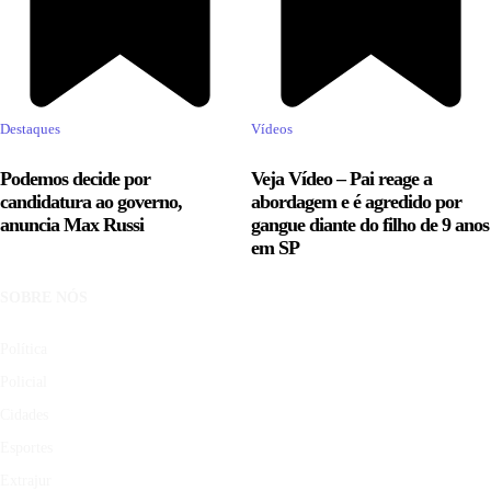
Destaques
Vídeos
Podemos decide por
Veja Vídeo – Pai reage a
candidatura ao governo,
abordagem e é agredido por
anuncia Max Russi
gangue diante do filho de 9 anos
em SP
SOBRE NÓS
Política
Policial
Cidades
Esportes
Extrajur