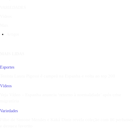
VARIEDADES
Vídeos
Mais
Artigos
MAIS LIDAS
Esportes
Tenista Laura Pigossi é campeã na Espanha e volta ao top 200
Vídeos
Veja Vídeo – Espanha anuncia ‘retorno à normalidade’ após crise
migratória
Variedades
Filho de Simone Mendes e Kaká Diniz revela coleção com 86 perfumes
e destaca favorito