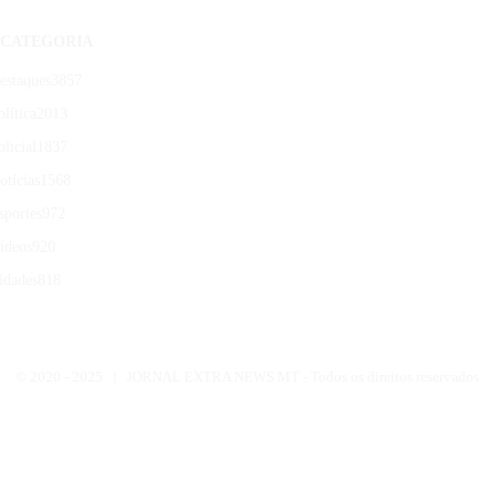
CATEGORIA
estaques
3857
olítica
2013
olicial
1837
otícias
1568
sportes
972
ídeos
920
idades
818
© 2020 -
2025 | JORNAL EXTRA NEWS MT - Todos os direitos reservados.