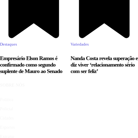
Destaques
Variedades
Empresário Elson Ramos é
Nanda Costa revela superação e
confirmado como segundo
diz viver ‘relacionamento sério
suplente de Mauro ao Senado
com ser feliz’
SOBRE NÓS
Política
Policial
Cidades
Esportes
Extrajur