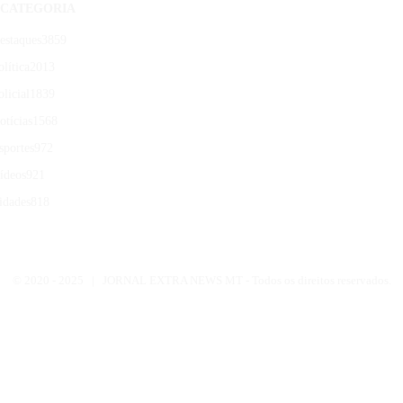
CATEGORIA
estaques
3859
olítica
2013
olicial
1839
otícias
1568
sportes
972
ídeos
921
idades
818
© 2020 -
2025 | JORNAL EXTRA NEWS MT - Todos os direitos reservados.