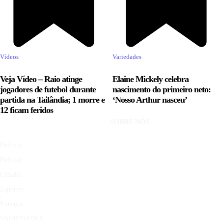
Vídeos
Variedades
Veja Vídeo – Raio atinge
Elaine Mickely celebra
jogadores de futebol durante
nascimento do primeiro neto:
partida na Tailândia; 1 morre e
‘Nosso Arthur nasceu’
12 ficam feridos
SOBRE NÓS
Política
Policial
Cidades
Esportes
Extrajur
VARIEDADES