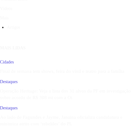
Vídeos
Mais
Artigos
MAIS LIDAS
Cidades
Final de semana tem shows, feira do vinil e teatro para a família
Destaques
Operação Heritage: Veja a lista dos 31 alvos da PF em investigação
sobre acordo de R$ 308 mi com a Oi
Destaques
Ao lado de Fagundes e Jayme, Janaina oficializa candidatura e
minimiza atrito com ‘rebeldes’ do PL